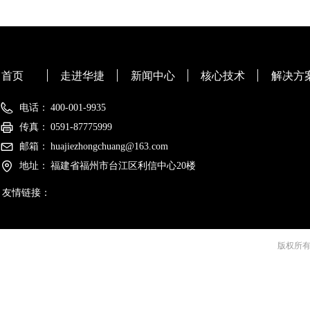
首页
走进华捷
新闻中心
核心技术
解决方
电话：
400-001-9935
传真：
0591-87775999
邮箱：
huajiezhongchuang@163.com
地址：
福建省福州市台江区利信中心20楼
友情链接：
版权所有